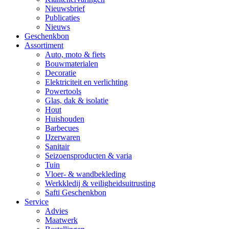
Nieuwsbrief
Publicaties
Nieuws
Geschenkbon
Assortiment
Auto, moto & fiets
Bouwmaterialen
Decoratie
Elektriciteit en verlichting
Powertools
Glas, dak & isolatie
Hout
Huishouden
Barbecues
IJzerwaren
Sanitair
Seizoensproducten & varia
Tuin
Vloer- & wandbekleding
Werkkledij & veiligheidsuitrusting
Safti Geschenkbon
Service
Advies
Maatwerk