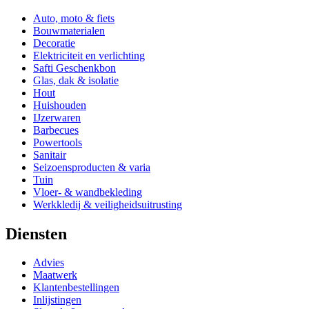
Auto, moto & fiets
Bouwmaterialen
Decoratie
Elektriciteit en verlichting
Safti Geschenkbon
Glas, dak & isolatie
Hout
Huishouden
IJzerwaren
Barbecues
Powertools
Sanitair
Seizoensproducten & varia
Tuin
Vloer- & wandbekleding
Werkkledij & veiligheidsuitrusting
Diensten
Advies
Maatwerk
Klantenbestellingen
Inlijstingen