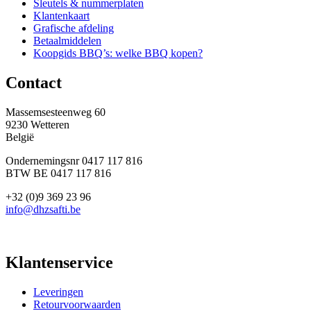
Sleutels & nummerplaten
Klantenkaart
Grafische afdeling
Betaalmiddelen
Koopgids BBQ’s: welke BBQ kopen?
Contact
Massemsesteenweg 60
9230 Wetteren
België
Ondernemingsnr 0417 117 816
BTW BE 0417 117 816
+32 (0)9 369 23 96
info@dhzsafti.be
Klantenservice
Leveringen
Retourvoorwaarden